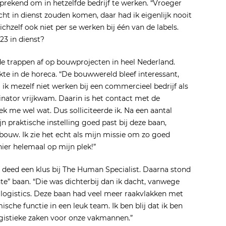
prekend om in hetzelfde bedrijf te werken. “Vroeger
cht in dienst zouden komen, daar had ik eigenlijk nooit
hzelf ook niet per se werken bij één van de labels.
23 in dienst?
de trappen af op bouwprojecten in heel Nederland.
kte in de horeca. “De bouwwereld bleef interessant,
ik mezelf niet werken bij een commercieel bedrijf als
nator vrijkwam. Daarin is het contact met de
k me wel wat. Dus solliciteerde ik. Na een aantal
 praktische instelling goed past bij deze baan,
bouw. Ik zie het echt als mijn missie om zo goed
ier helemaal op mijn plek!”
 deed een klus bij The Human Specialist. Daarna stond
te” baan. “Die was dichterbij dan ik dacht, vanwege
ij logistics. Deze baan had veel meer raakvlakken met
sche functie in een leuk team. Ik ben blij dat ik ben
gistieke zaken voor onze vakmannen.”