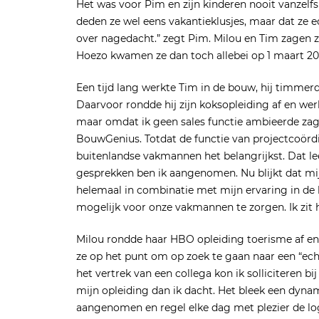
Het was voor Pim en zijn kinderen nooit vanzelfs
deden ze wel eens vakantieklusjes, maar dat ze e
over nagedacht.” zegt Pim. Milou en Tim zagen zic
Hoezo kwamen ze dan toch allebei op 1 maart 20
Een tijd lang werkte Tim in de bouw, hij timmer
Daarvoor rondde hij zijn koksopleiding af en wer
maar omdat ik geen sales functie ambieerde zag 
BouwGenius. Totdat de functie van projectcoördi
buitenlandse vakmannen het belangrijkst. Dat lee
gesprekken ben ik aangenomen. Nu blijkt dat mijn
helemaal in combinatie met mijn ervaring in de 
mogelijk voor onze vakmannen te zorgen. Ik zit h
Milou rondde haar HBO opleiding toerisme af en
ze op het punt om op zoek te gaan naar een “ech
het vertrek van een collega kon ik solliciteren b
mijn opleiding dan ik dacht. Het bleek een dynami
aangenomen en regel elke dag met plezier de lo