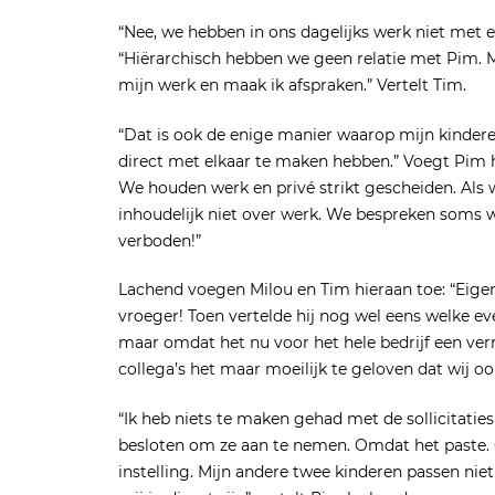
“Nee, we hebben in ons dagelijks werk niet met 
“Hiërarchisch hebben we geen relatie met Pim. 
mijn werk en maak ik afspraken.” Vertelt Tim.
“Dat is ook de enige manier waarop mijn kinderen
direct met elkaar te maken hebben.” Voegt Pim h
We houden werk en privé strikt gescheiden. Als w
inhoudelijk niet over werk. We bespreken soms w
verboden!”
Lachend voegen Milou en Tim hieraan toe: “Eige
vroeger! Toen vertelde hij nog wel eens welke e
maar omdat het nu voor het hele bedrijf een verra
collega’s het maar moeilijk te geloven dat wij oo
“Ik heb niets te maken gehad met de sollicitati
besloten om ze aan te nemen. Omdat het paste. Q
instelling. Mijn andere twee kinderen passen niet 