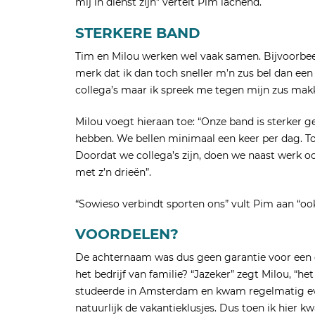
mij in dienst zijn” vertelt Pim lachend.
STERKERE BAND
Tim en Milou werken wel vaak samen. Bijvoorbeel
merk dat ik dan toch sneller m’n zus bel dan een 
collega’s maar ik spreek me tegen mijn zus makkel
Milou voegt hieraan toe: “Onze band is sterker
hebben. We bellen minimaal een keer per dag. T
Doordat we collega’s zijn, doen we naast werk 
met z’n drieën”.
“Sowieso verbindt sporten ons” vult Pim aan “ook
VOORDELEN?
De achternaam was dus geen garantie voor een c
het bedrijf van familie? “Jazeker” zegt Milou, “
studeerde in Amsterdam en kwam regelmatig ev
natuurlijk de vakantieklusjes. Dus toen ik hier