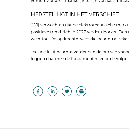
komen. Zonder afhankelijk te zijn van last-minut
HERSTEL LIGT IN HET VERSCHIET
“Wij verwachten dat de elektrotechnische markt v
positieve trend zich in 2027 verder doorzet. Da
weer toe. De opdrachtgevers die daar nu al reke
TecLine kijkt daarom verder dan de dip van van
leggen daarmee de fundamenten voor de volgen