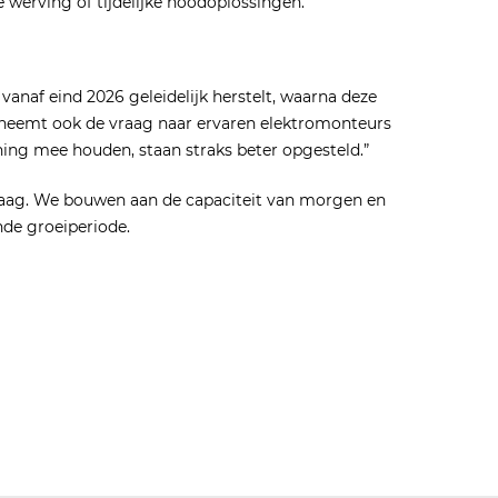
e werving of tijdelijke noodoplossingen.
anaf eind 2026 geleidelijk herstelt, waarna deze
n neemt ook de vraag naar ervaren elektromonteurs
ning mee houden, staan straks beter opgesteld.”
daag. We bouwen aan de capaciteit van morgen en
de groeiperiode.