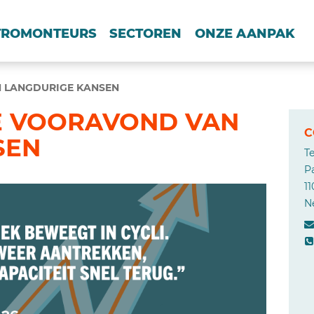
TROMONTEURS
SECTOREN
ONZE AANPAK
 LANGDURIGE KANSEN
E VOORAVOND VAN
C
SEN
T
P
1
N